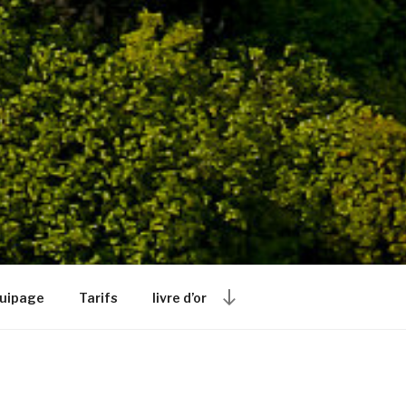
Descendre
Equipage
Tarifs
livre d’or
au
contenu